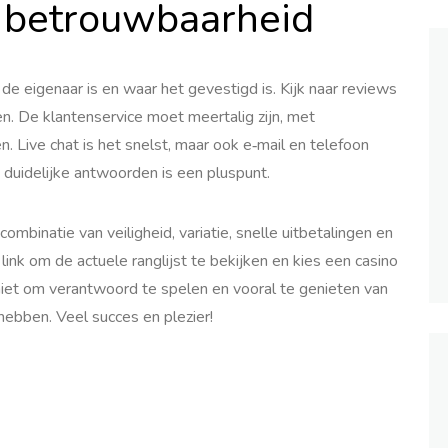
n betrouwbaarheid
de eigenaar is en waar het gevestigd is. Kijk naar reviews
n. De klantenservice moet meertalig zijn, met
. Live chat is het snelst, maar ook e‑mail en telefoon
uidelijke antwoorden is een pluspunt.
mbinatie van veiligheid, variatie, snelle uitbetalingen en
nk om de actuele ranglijst te bekijken en kies een casino
 niet om verantwoord te spelen en vooral te genieten van
hebben. Veel succes en plezier!