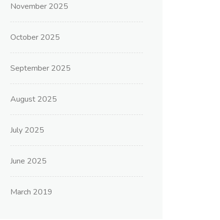
November 2025
October 2025
September 2025
August 2025
July 2025
June 2025
March 2019