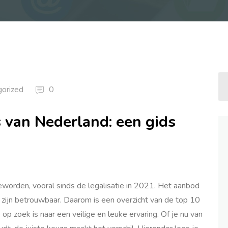
orized
0
s van Nederland: een gids
eworden, vooral sinds de legalisatie in 2021. Het aanbod
ms zijn betrouwbaar. Daarom is een overzicht van de top 10
op zoek is naar een veilige en leuke ervaring. Of je nu van