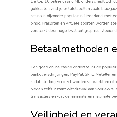
De top 10 online casino NL onderscheidt zich 
gokkasten vind je er tafelspellen zoals blackjack
casino is bijzonder populair in Nederland, met e
bingo, krasloten en virtuele sporten worden s
versterkt door hoge kwaliteit graphics, vloeiende
Betaalmethoden e
Een goed online casino ondersteunt de populair
bankoverschrijvingen, PayPal, Skrill, Neteller e
is dat stortingen direct worden verwerkt en uit
bieden zelfs instant withdrawal aan voor e‑walle
transacties en wat de minimale en maximale bed
Veiligheid en ver