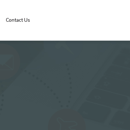
Contact Us