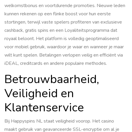
welkomstbonus en voortdurende promoties. Nieuwe leden
kunnen rekenen op een flinke boost voor hun eerste
stortingen, terwijl vaste spelers profiteren van exclusieve
cashback, gratis spins en een Loyaliteitsprogramma dat
royaal beloont. Het platform is volledig geoptimaliseerd
voor mobiel gebruik, waardoor je waar en wanneer je maar
wilt kunt spelen. Betalingen verlopen veilig en efficiënt via
iDEAL, creditcards en andere populaire methodes.
Betrouwbaarheid,
Veiligheid en
Klantenservice
Bij Happyspins NL staat veiligheid voorop. Het casino
maakt gebruik van geavanceerde SSL-encryptie om al je