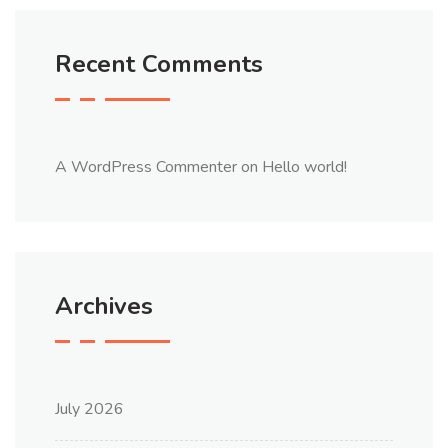
Recent Comments
A WordPress Commenter
on
Hello world!
Archives
July 2026