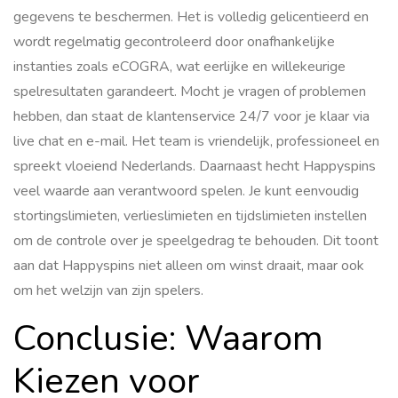
gegevens te beschermen. Het is volledig gelicentieerd en
wordt regelmatig gecontroleerd door onafhankelijke
instanties zoals eCOGRA, wat eerlijke en willekeurige
spelresultaten garandeert. Mocht je vragen of problemen
hebben, dan staat de klantenservice 24/7 voor je klaar via
live chat en e-mail. Het team is vriendelijk, professioneel en
spreekt vloeiend Nederlands. Daarnaast hecht Happyspins
veel waarde aan verantwoord spelen. Je kunt eenvoudig
stortingslimieten, verlieslimieten en tijdslimieten instellen
om de controle over je speelgedrag te behouden. Dit toont
aan dat Happyspins niet alleen om winst draait, maar ook
om het welzijn van zijn spelers.
Conclusie: Waarom
Kiezen voor