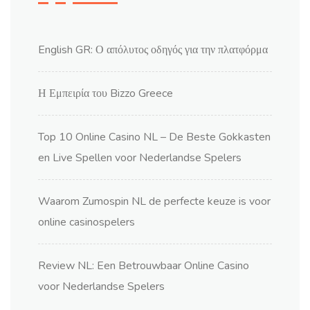
English GR: Ο απόλυτος οδηγός για την πλατφόρμα
Η Εμπειρία του Bizzo Greece
Top 10 Online Casino NL – De Beste Gokkasten
en Live Spellen voor Nederlandse Spelers
Waarom Zumospin NL de perfecte keuze is voor
online casinospelers
Review NL: Een Betrouwbaar Online Casino
voor Nederlandse Spelers