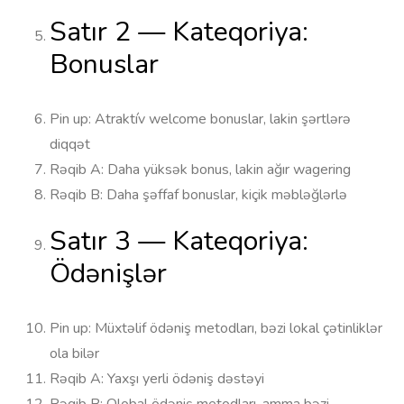
Satır 2 — Kateqoriya:
Bonuslar
Pin up: Atraktív welcome bonuslar, lakin şərtlərə
diqqət
Rəqib A: Daha yüksək bonus, lakin ağır wagering
Rəqib B: Daha şəffaf bonuslar, kiçik məbləğlərlə
Satır 3 — Kateqoriya:
Ödənişlər
Pin up: Müxtəlif ödəniş metodları, bəzi lokal çətinliklər
ola bilər
Rəqib A: Yaxşı yerli ödəniş dəstəyi