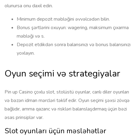
olunursa onu daxil edin.
Minimum depozit məbləğini əvvəlcədən bilin.
Bonus şərtlərini oxuyun: wagering, maksimum çıxarma
məbləği və s.
Depozit etdikdən sonra balansınızı və bonus balansınızı
yoxlayın.
Oyun seçimi və strategiyalar
Pin up Casino çoxlu slot, stolüstü oyunlar, canlı diler oyunları
və bəzən idman mərcləri təklif edir. Oyun seçimi şəxsi zövqə
bağlıdır, amma qazanc və riskləri balanslaşdırmaq üçün bəzi
əsas prinsiplər var.
Slot oyunları üçün məsləhətlər