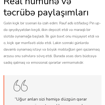
Real nümunə və
təcrübə paylaşımları
Gəlin kiçik bir ssenari ilə izah edim: Rauf adlı istifadəçi Pin up-
də qeydiyyatdan keçdi, ilkin depozit etdi və maraqlı bir
slotda oynamağa başladı. İlk gün bəxt onu müşayiət etdi və
o, kiçik qar mənfəəti əldə etdi. Lakin sonraki günlərdə
davamlı oynamaq istəyi və böyük məbləğləri geri qazanmaq
arzusu onu səhvlərə sövq etdi. Burada əsas dərs büdcəyə
sadiq qalmaq və emosional qərarlar verməməkdir.
“Uğur anları sizi həmişə düzgün qərar