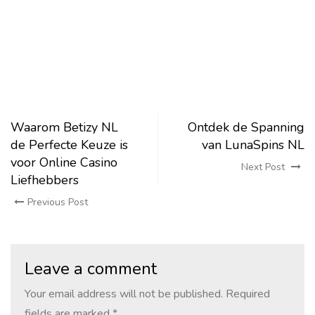
Waarom Betizy NL
Ontdek de Spanning
de Perfecte Keuze is
van LunaSpins NL
voor Online Casino
Next Post
Liefhebbers
Previous Post
Leave a comment
Your email address will not be published.
Required
fields are marked
*