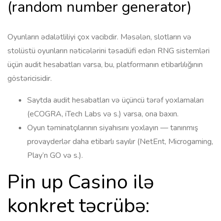
(random number generator)
Oyunların ədalətliliyi çox vacibdir. Məsələn, slotların və
stolüstü oyunların nəticələrini təsadüfi edən RNG sistemləri
üçün audit hesabatları varsa, bu, platformanın etibarlılığının
göstəricisidir.
Saytda audit hesabatları və üçüncü tərəf yoxlamaları
(eCOGRA, iTech Labs və s.) varsa, ona baxın.
Oyun təminatçılarının siyahısını yoxlayın — tanınmış
provayderlər daha etibarlı sayılır (NetEnt, Microgaming,
Play’n GO və s.).
Pin up Casino ilə
konkret təcrübə: