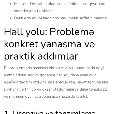
Müştəri dəstəyi ilə əlaqənin zəif olması və qeyri-kafi
sənədləşmə tələbləri.
Oyun ədalətliliyi haqqında məlumatın şəffaf olmaması.
Həll yolu: Problemə
konkret yanaşma və
praktik addımlar
Bu problemlərin hamısına birdən cavab tapmaq çətin deyil —
amma addım-addım gedəndə hər şey daha asan olur.
Aşağıda təqdim etdiyim məsləhətlər real həyat təcrübəsinə
söykənir və Pin up və oxşar platformalarda daha təhlükəsiz
və məmnun oyun təcrübəsi üçün nəzərdə tutulub.
1. Lisenziya və tənzimləmə