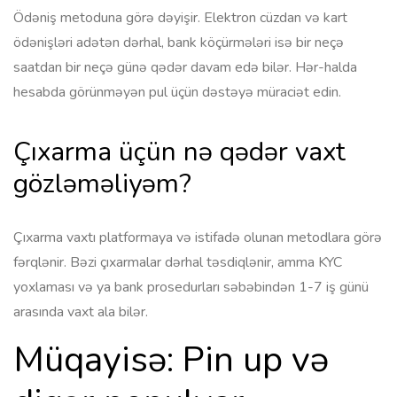
Ödəniş metoduna görə dəyişir. Elektron cüzdan və kart
ödənişləri adətən dərhal, bank köçürmələri isə bir neçə
saatdan bir neçə günə qədər davam edə bilər. Hər-halda
hesabda görünməyən pul üçün dəstəyə müraciət edin.
Çıxarma üçün nə qədər vaxt
gözləməliyəm?
Çıxarma vaxtı platformaya və istifadə olunan metodlara görə
fərqlənir. Bəzi çıxarmalar dərhal təsdiqlənir, amma KYC
yoxlaması və ya bank prosedurları səbəbindən 1-7 iş günü
arasında vaxt ala bilər.
Müqayisə: Pin up və