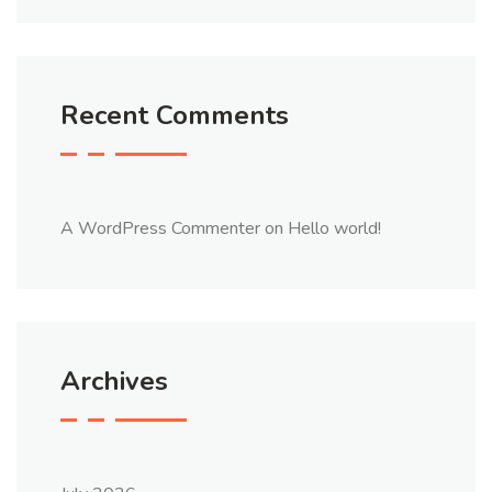
Recent Comments
A WordPress Commenter
on
Hello world!
Archives