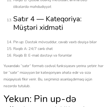
Rəqib B: Qlobal ödəniş metodları, amma bəzi
ölkələrdə məhdudiyyət
Satır 4 — Kateqoriya:
Müştəri xidməti
Pin up: Dəstək mövcuddur, cavab vaxtı dəyişə bilər
Rəqib A: 24/7 canlı chat
Rəqib B: E-mail dəstəyi və forumlar
Yuxarıdakı “satır” formatı cədvəl funksiyasını yerinə yetirir: hər
bir “satır” müəyyən bir kateqoriyanı əhatə edir və sizə
müqayisəli fikir verir. Bu, seçiminizi asanlaşdırmaq üçün
nəzərdə tutulub.
Yekun: Pin up-də