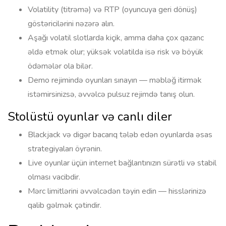
Volatility (titrəmə) və RTP (oyuncuya geri dönüş)
göstəricilərini nəzərə alın.
Aşağı volatil slotlarda kiçik, amma daha çox qazanc
əldə etmək olur; yüksək volatilda isə risk və böyük
ödəmələr ola bilər.
Demo rejimində oyunları sınayın — məbləğ itirmək
istəmirsinizsə, əvvəlcə pulsuz rejimdə tanış olun.
Stolüstü oyunlar və canlı diler
Blackjack və digər bacarıq tələb edən oyunlarda əsas
strategiyaları öyrənin.
Live oyunlar üçün internet bağlantınızın sürətli və stabil
olması vacibdir.
Mərc limitlərini əvvəlcədən təyin edin — hisslərinizə
qalib gəlmək çətindir.