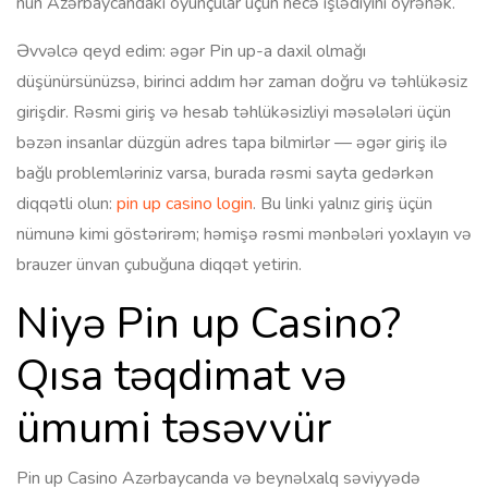
nun Azərbaycandakı oyunçular üçün necə işlədiyini öyrənək.
Əvvəlcə qeyd edim: əgər Pin up-a daxil olmağı
düşünürsünüzsə, birinci addım hər zaman doğru və təhlükəsiz
girişdir. Rəsmi giriş və hesab təhlükəsizliyi məsələləri üçün
bəzən insanlar düzgün adres tapa bilmirlər — əgər giriş ilə
bağlı problemləriniz varsa, burada rəsmi sayta gedərkən
diqqətli olun:
pin up casino login
. Bu linki yalnız giriş üçün
nümunə kimi göstərirəm; həmişə rəsmi mənbələri yoxlayın və
brauzer ünvan çubuğuna diqqət yetirin.
Niyə Pin up Casino?
Qısa təqdimat və
ümumi təsəvvür
Pin up Casino Azərbaycanda və beynəlxalq səviyyədə