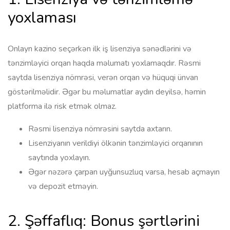
yoxlaması
Onlayn kazino seçərkən ilk iş lisenziya sənədlərini və
tənzimləyici orqan haqda məlumatı yoxlamaqdır. Rəsmi
saytda lisenziya nömrəsi, verən orqan və hüquqi ünvan
göstərilməlidir. Əgər bu məlumatlar aydın deyilsə, həmin
platforma ilə risk etmək olmaz.
Rəsmi lisenziya nömrəsini saytda axtarın.
Lisenziyanın verildiyi ölkənin tənzimləyici orqanının
saytında yoxlayın.
Əgər nəzərə çarpan uyğunsuzluq varsa, hesab açmayın
və depozit etməyin.
2. Şəffaflıq: Bonus şərtlərini