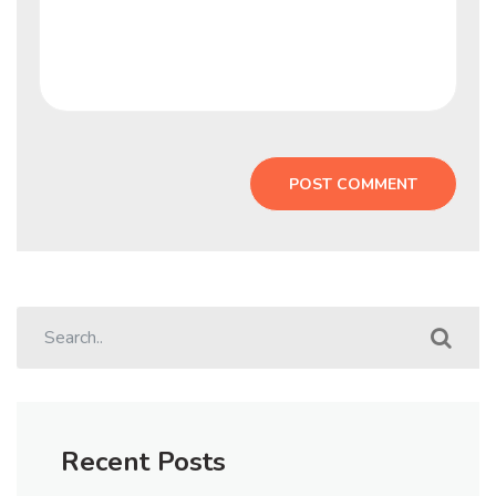
Recent Posts