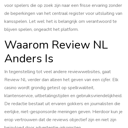
voor spelers die op zoek zijn naar een frisse ervaring zonder
de beperkingen van het centraal register voor uitsluiting van
kansspelen. Let wel: het is belangrijk om verantwoord te
blijven spelen, ongeacht het platform.
Waarom Review NL
Anders Is
In tegenstelling tot veel andere reviewwebsites, gaat
Review NL verder dan alleen het geven van een cijfer. Elk
casino wordt grondig getest op spelkwaliteit,
klantenservice, uitbetalingstijden en gebruiksvriendelijkheid.
De redactie bestaat uit ervaren gokkers en journalisten die
eerlijke, niet-gesponsorde meningen geven. Hierdoor kun je
erop vertrouwen dat de reviews objectief zijn en niet zijn
beïnvloed door advertentie-inkomsten.