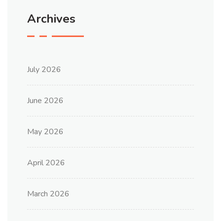
Archives
July 2026
June 2026
May 2026
April 2026
March 2026