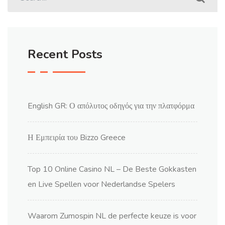
Recent Posts
English GR: Ο απόλυτος οδηγός για την πλατφόρμα
Η Εμπειρία του Bizzo Greece
Top 10 Online Casino NL – De Beste Gokkasten
en Live Spellen voor Nederlandse Spelers
Waarom Zumospin NL de perfecte keuze is voor