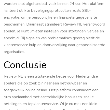
worden snel afgehandeld, vaak binnen 24 uur. Het platform
hanteert strikte beveiligingsprotocollen, zoals SSL-
encryptie, om je persoonlijke en financiële gegevens te
beschermen. Daarnaast stimuleert Review NL verantwoord
spelen. Je kunt limieten instellen voor stortingen, verlies en
speeltijd. Bij signalen van problematisch gedrag biedt de
klantenservice hulp en doorverwijzing naar gespecialiseerde
organisaties.
Conclusie
Review NL is een uitstekende keuze voor Nederlandse
spelers die op zoek zijn naar een betrouwbaar en
toegankelijk online casino. Het platform combineert een
ruim spelaanbod met aantrekkelijke bonussen, snelle
betalingen en topklantenservice. Of je nu met een klein