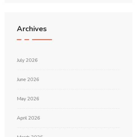
Archives
July 2026
June 2026
May 2026
April 2026