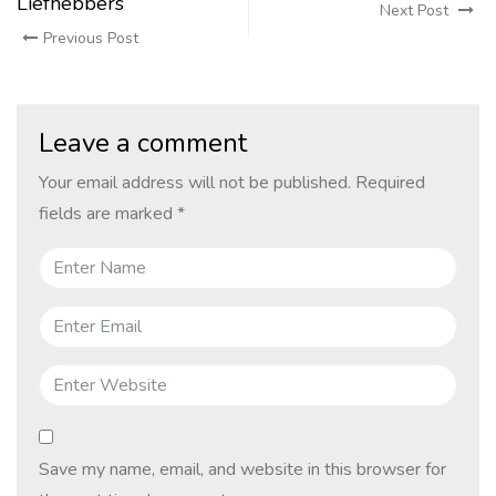
Liefhebbers
Next Post
Previous Post
Leave a comment
Your email address will not be published.
Required
fields are marked
*
Save my name, email, and website in this browser for