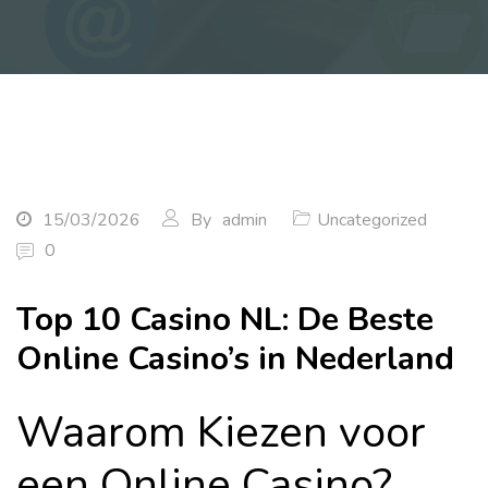
15/03/2026
By
admin
Uncategorized
0
Top 10 Casino NL: De Beste
Online Casino’s in Nederland
Waarom Kiezen voor
een Online Casino?