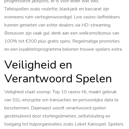
progressieve jackpots, er is voor ieder wat wils.
Tafelspellen zoals roulette, blackjack en baccarat zijn
eveneens ruim vertegenwoordigd. Live casino-liefhebbers
kunnen genieten van echte dealers via HD-streaming.
Bonussen zijn vaak gul: denk aan een welkomstbonus van
100% tot €300 plus gratis spins. Regelmatige promoties
en een loyaliteitsprogramma belonen trouwe spelers extra.
Veiligheid en
Verantwoord Spelen
Veiligheid staat voorop. Top 10 casino NL maakt gebruik
van SSL-encryptie om transacties en persoonlijke data te
beschermen. Daarnaast wordt verantwoord spelen
gestimuleerd door stortingslimieten, zelfuitsluiting en
toegang tot hulporganisaties zoals Loket Kansspel. Spelers