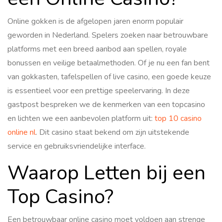
Online gokken is de afgelopen jaren enorm populair
geworden in Nederland. Spelers zoeken naar betrouwbare
platforms met een breed aanbod aan spellen, royale
bonussen en veilige betaalmethoden. Of je nu een fan bent
van gokkasten, tafelspellen of live casino, een goede keuze
is essentieel voor een prettige speelervaring. In deze
gastpost bespreken we de kenmerken van een topcasino
en lichten we een aanbevolen platform uit:
top 10 casino
online nl
. Dit casino staat bekend om zijn uitstekende
service en gebruiksvriendelijke interface.
Waarop Letten bij een
Top Casino?
Een betrouwbaar online casino moet voldoen aan strenge