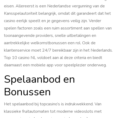
eisen. Allereerst is een Nederlandse vergunning van de
Kansspelautoriteit belangrijk, omdat dit garandeert dat het
casino eerlijk speelt en je gegevens veilig zijn. Verder
spelen factoren zoals een ruim assortiment aan spellen van
toonaangevende providers, snelle uitbetalingen en
aantrekkelijke welkomstbonussen een rol. Ook de
klantenservice moet 24/7 bereikbaar zijn in het Nederlands.
Top 10 casino NL voldoet aan al deze criteria en biedt
daarnaast een mobiele app voor speelplezier onderweg.
Spelaanbod en
Bonussen
Het spelaanbod bij topcasino’s is indrukwekkend. Van
klassieke fruitautomaten tot moderne videoslots met