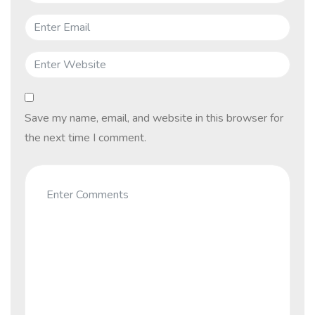
Save my name, email, and website in this browser for
the next time I comment.