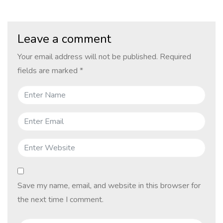
Leave a comment
Your email address will not be published.
Required
fields are marked
*
Save my name, email, and website in this browser for
the next time I comment.