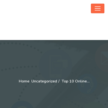
Home
Uncategorized
Top 10 Online…