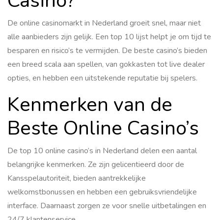
Casino?
De online casinomarkt in Nederland groeit snel, maar niet
alle aanbieders zijn gelijk. Een top 10 lijst helpt je om tijd te
besparen en risico’s te vermijden. De beste casino’s bieden
een breed scala aan spellen, van gokkasten tot live dealer
opties, en hebben een uitstekende reputatie bij spelers.
Kenmerken van de
Beste Online Casino’s
De top 10 online casino’s in Nederland delen een aantal
belangrijke kenmerken. Ze zijn gelicentieerd door de
Kansspelautoriteit, bieden aantrekkelijke
welkomstbonussen en hebben een gebruiksvriendelijke
interface. Daarnaast zorgen ze voor snelle uitbetalingen en
24/7 klantenservice.