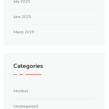
July 2025
June 2025
March 2019
Categories
Mostbet
Uncategorized