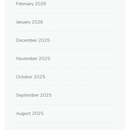
February 2026
January 2026
December 2025
November 2025
October 2025
September 2025
August 2025