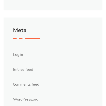
Meta
Log in
Entries feed
Comments feed
WordPress.org