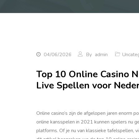
04/06/2026
By
admin
Uncateg
Top 10 Online Casino N
Live Spellen voor Nede
Online casino’s zijn de afgelopen jaren enorm p
online kansspelen in 2021 kunnen spelers nu ge
platforms. Of je nu van klassieke tafelspellen, vi