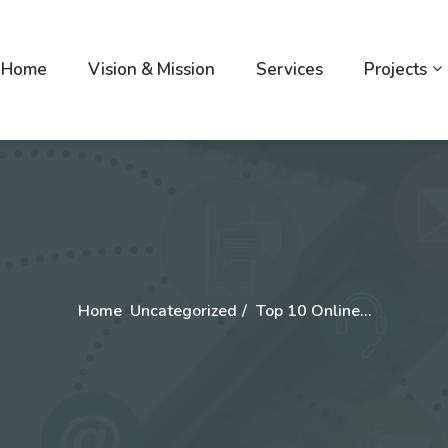
Home
Vision & Mission
Services
Projects
Home
Uncategorized
Top 10 Online…