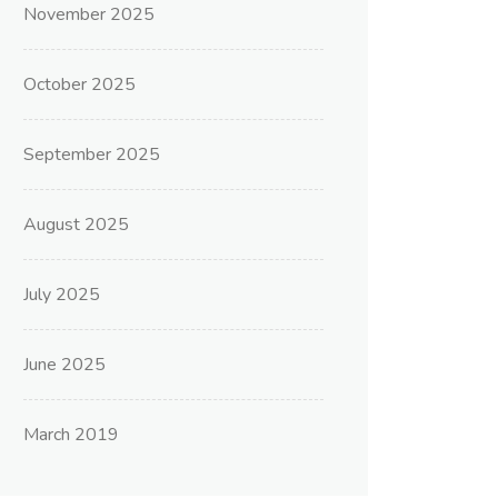
November 2025
October 2025
September 2025
August 2025
July 2025
June 2025
March 2019