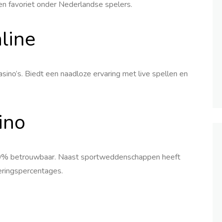
 een favoriet onder Nederlandse spelers.
nline
sino’s. Biedt een naadloze ervaring met live spellen en
ino
00% betrouwbaar. Naast sportweddenschappen heeft
eringspercentages.