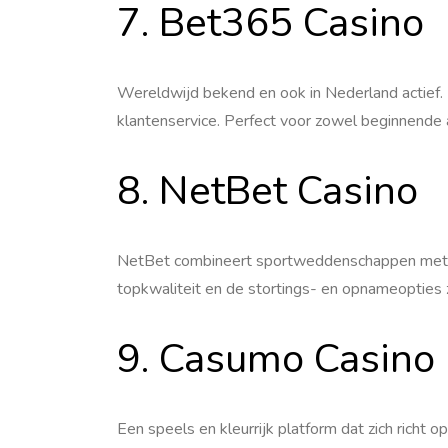
7. Bet365 Casino
Wereldwijd bekend en ook in Nederland actief.
klantenservice. Perfect voor zowel beginnende a
8. NetBet Casino
NetBet combineert sportweddenschappen met een
topkwaliteit en de stortings- en opnameopties z
9. Casumo Casino
Een speels en kleurrijk platform dat zich richt