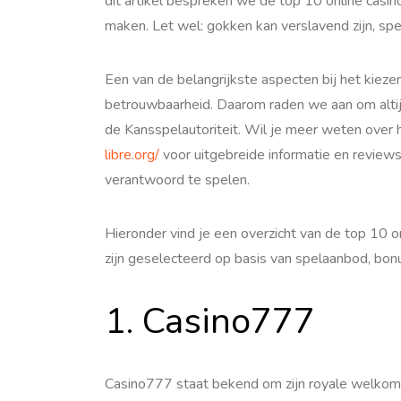
dit artikel bespreken we de top 10 online casin
maken. Let wel: gokken kan verslavend zijn, sp
Een van de belangrijkste aspecten bij het kiezen
betrouwbaarheid. Daarom raden we aan om altijd
de Kansspelautoriteit. Wil je meer weten over 
libre.org/
voor uitgebreide informatie en reviews
verantwoord te spelen.
Hieronder vind je een overzicht van de top 10 on
zijn geselecteerd op basis van spelaanbod, bonu
1. Casino777
Casino777 staat bekend om zijn royale welkoms