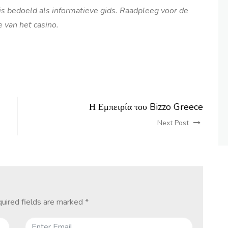
en is bedoeld als informatieve gids. Raadpleeg voor de
e van het casino.
Η Εμπειρία του Bizzo Greece
Next Post
uired fields are marked
*