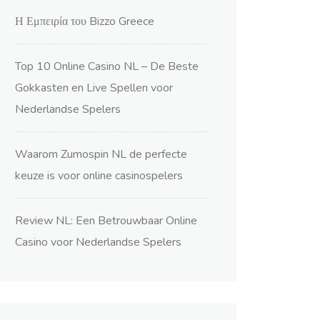
Η Εμπειρία του Bizzo Greece
Top 10 Online Casino NL – De Beste
Gokkasten en Live Spellen voor
Nederlandse Spelers
Waarom Zumospin NL de perfecte
keuze is voor online casinospelers
Review NL: Een Betrouwbaar Online
Casino voor Nederlandse Spelers