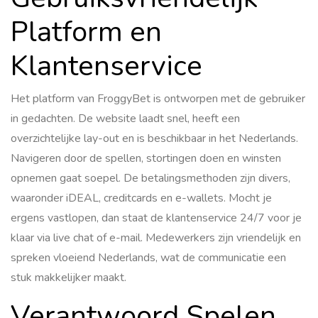
Platform en
Klantenservice
Het platform van FroggyBet is ontworpen met de gebruiker
in gedachten. De website laadt snel, heeft een
overzichtelijke lay-out en is beschikbaar in het Nederlands.
Navigeren door de spellen, stortingen doen en winsten
opnemen gaat soepel. De betalingsmethoden zijn divers,
waaronder iDEAL, creditcards en e-wallets. Mocht je
ergens vastlopen, dan staat de klantenservice 24/7 voor je
klaar via live chat of e-mail. Medewerkers zijn vriendelijk en
spreken vloeiend Nederlands, wat de communicatie een
stuk makkelijker maakt.
Verantwoord Spelen