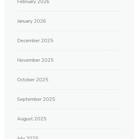
February 2026
January 2026
December 2025
November 2025
October 2025
September 2025
August 2025
July 2025