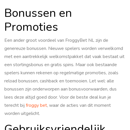
Bonussen en
Promoties
Een ander groot voordeel van FroggyBet NL zijn de
genereuze bonussen. Nieuwe spelers worden verwelkomd
met een aantrekkelijk welkomstpakket dat vaak bestaat uit
een stortingsbonus en gratis spins. Maar ook bestaande
spelers kunnen rekenen op regelmatige promoties, zoals
reload bonussen, cashback en toernooien. Let wel: alle
bonussen zijn onderworpen aan bonusvoorwaarden, dus
lees deze altijd goed door. Voor de beste deal kun je
terecht bij
froggy bet
, waar de acties van dit moment
worden uitgelicht.
Gebruiksvriendelijk