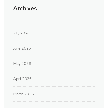
Archives
July 2026
June 2026
May 2026
April 2026
March 2026