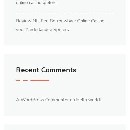
online casinospelers
Review NL: Een Betrouwbaar Online Casino
voor Nederlandse Spelers
Recent Comments
A WordPress Commenter
on
Hello world!