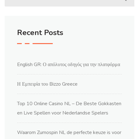
Recent Posts
English GR: Ο απόλυτος οδηγός για την πλατφόρμα
Η Εμπειρία του Bizzo Greece
Top 10 Online Casino NL – De Beste Gokkasten
en Live Spellen voor Nederlandse Spelers
Waarom Zumospin NL de perfecte keuze is voor